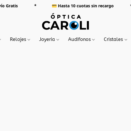
000 Envío Gratis *
💳
Hasta 10 cuotas sin rec
Relojes
Joyeria
Audífonos
Cristales