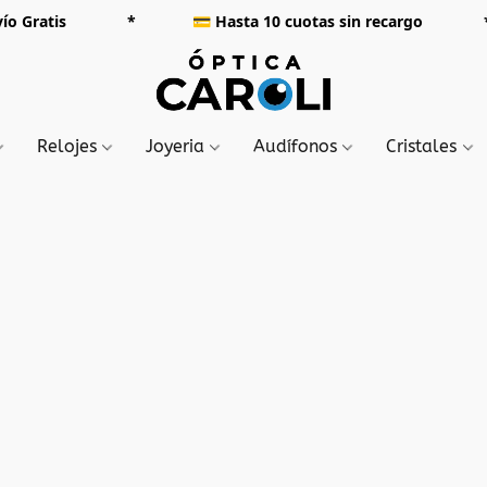
000 Envío Gratis *
💳
Hasta 10 cuotas sin rec
Relojes
Joyeria
Audífonos
Cristales