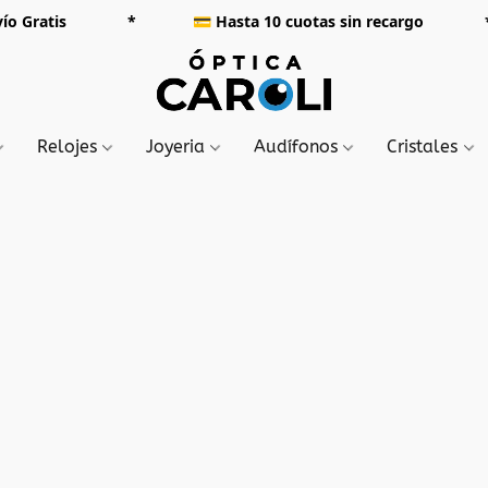
000 Envío Gratis *
💳
Hasta 10 cuotas sin rec
Relojes
Joyeria
Audífonos
Cristales