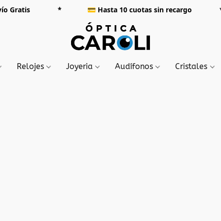
000 Envío Gratis *
💳
Hasta 10 cuotas sin rec
Relojes
Joyeria
Audífonos
Cristales