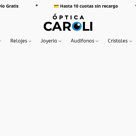
000 Envío Gratis *
💳
Hasta 10 cuotas sin rec
Relojes
Joyeria
Audífonos
Cristales